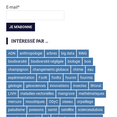
E-mail*
INTÉRESSÉ PAR …
ADN
anthropologie
arbres
big data
BiNG
biodiversité
biodiversité négligée
biologie
bois
champignon
changements globaux
chimie
eau
expérimentation
Forêt
forêts
fourmi
fourmis
géologie
géosciences
innovations
insectes
littoral
LIVH
maladies vectorielles
mangrove
mathématiques
mercure
moustiques
ODyC
oiseau
orpaillage
paludisme
poissons
santé
satellite
sciencesdubois