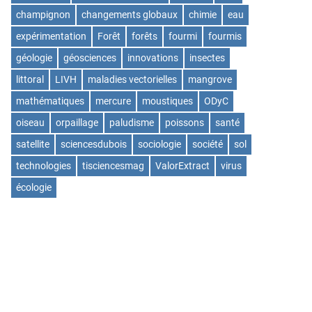
champignon
changements globaux
chimie
eau
expérimentation
Forêt
forêts
fourmi
fourmis
géologie
géosciences
innovations
insectes
littoral
LIVH
maladies vectorielles
mangrove
mathématiques
mercure
moustiques
ODyC
oiseau
orpaillage
paludisme
poissons
santé
satellite
sciencesdubois
sociologie
société
sol
technologies
tisciencesmag
ValorExtract
virus
écologie