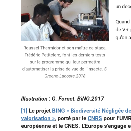
un déco
Quand 
de VR p
qu’on a
Roussel Thermidor et son maître de stage,
Frédéric Petitclerc, font les derniers tests
sur le programme qui leur permettra
d’automatiser la prise de vue de l’insecte.
S.
Groene-Lacoste.2018
Illustration : G. Fornet. BiNG.2017
[1]
Le projet
BING « Biodiversité Négligée de
valorisation »
, porté par le
CNRS
pour l’UM
européenne et le CNES. L’Europe s’engage 