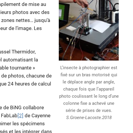
empilement de mise au
lusieurs photos avec des
s zones nettes… jusqu’à
deur de l’image. Les
oussel Thermidor,
el automatisant la
able tournante »
L’insecte à photographier est
fixé sur un bras motorisé qui
es de photos, chacune de
le déplace angle par angle,
que 24 heures de calcul
chaque fois que l’appareil
photo coulissant le long d’une
colonne fixe a achevé une
pe de BiNG collabore
série de prises de vues.
e FabLab
[2]
de Cayenne
S.Groene-Lacoste.2018
nimer les spécimens
és et les intégrer dans