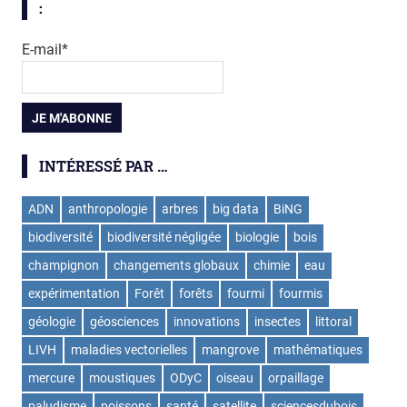
:
E-mail*
INTÉRESSÉ PAR …
ADN
anthropologie
arbres
big data
BiNG
biodiversité
biodiversité négligée
biologie
bois
champignon
changements globaux
chimie
eau
expérimentation
Forêt
forêts
fourmi
fourmis
géologie
géosciences
innovations
insectes
littoral
LIVH
maladies vectorielles
mangrove
mathématiques
mercure
moustiques
ODyC
oiseau
orpaillage
paludisme
poissons
santé
satellite
sciencesdubois