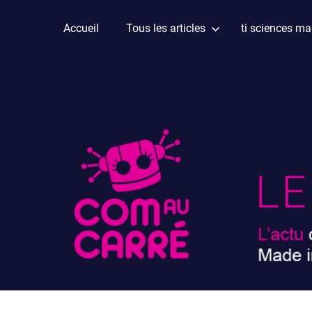
Skip
to
Accueil
Tous les articles
ti sciences m
OUI
Com
content
:
on
au
fait
ça
carré
en
Guyane
et
on
vous
le
raconte
!