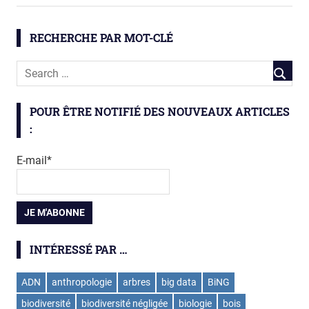
RECHERCHE PAR MOT-CLÉ
POUR ÊTRE NOTIFIÉ DES NOUVEAUX ARTICLES
:
E-mail*
INTÉRESSÉ PAR …
ADN
anthropologie
arbres
big data
BiNG
biodiversité
biodiversité négligée
biologie
bois