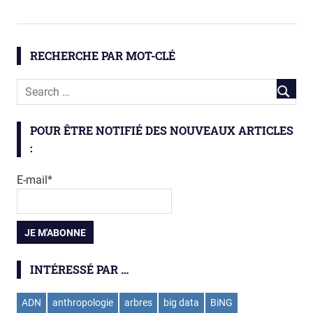
biologie
insectes
RECHERCHE PAR MOT-CLÉ
maladies
vectorielles
POUR ÊTRE NOTIFIÉ DES NOUVEAUX ARTICLES
:
E-mail*
INTÉRESSÉ PAR …
ADN
anthropologie
arbres
big data
BiNG