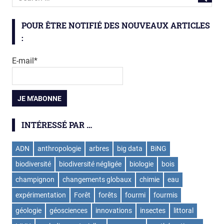
POUR ÊTRE NOTIFIÉ DES NOUVEAUX ARTICLES
:
E-mail*
INTÉRESSÉ PAR …
ADN
anthropologie
arbres
big data
BiNG
biodiversité
biodiversité négligée
biologie
bois
champignon
changements globaux
chimie
eau
expérimentation
Forêt
forêts
fourmi
fourmis
géologie
géosciences
innovations
insectes
littoral