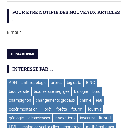
POUR ÊTRE NOTIFIÉ DES NOUVEAUX ARTICLES
:
E-mail*
INTÉRESSÉ PAR …
ADN
anthropologie
arbres
big data
BiNG
biodiversité
biodiversité négligée
biologie
bois
champignon
changements globaux
chimie
eau
expérimentation
Forêt
forêts
fourmi
fourmis
géologie
géosciences
innovations
insectes
littoral
LIVH
maladies vectorielles
mangrove
mathématiques