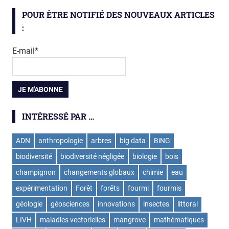
POUR ÊTRE NOTIFIÉ DES NOUVEAUX ARTICLES
:
E-mail*
INTÉRESSÉ PAR …
ADN
anthropologie
arbres
big data
BiNG
biodiversité
biodiversité négligée
biologie
bois
champignon
changements globaux
chimie
eau
expérimentation
Forêt
forêts
fourmi
fourmis
géologie
géosciences
innovations
insectes
littoral
LIVH
maladies vectorielles
mangrove
mathématiques