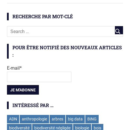
chimie
RECHERCHE PAR MOT-CLÉ
Inquilines
insectes
termites
POUR ÊTRE NOTIFIÉ DES NOUVEAUX ARTICLES
:
E-mail*
INTÉRESSÉ PAR …
ADN
anthropologie
arbres
big data
BiNG
biodiversité
biodiversité négligée
biologie
bois