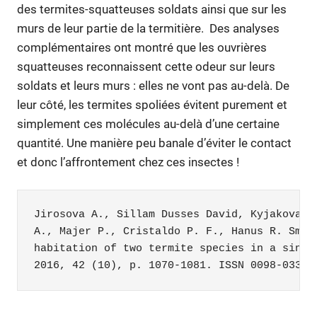
des termites-squatteuses soldats ainsi que sur les
murs de leur partie de la termitière. Des analyses
complémentaires ont montré que les ouvrières
squatteuses reconnaissent cette odeur sur leurs
soldats et leurs murs : elles ne vont pas au-delà. De
leur côté, les termites spoliées évitent purement et
simplement ces molécules au-delà d’une certaine
quantité. Une manière peu banale d’éviter le contact
et donc l’affrontement chez ces insectes !
Jirosova A.
, 
Sillam Dusses David
, 
Kyjakova P
A.
, 
Majer P.
, 
Cristaldo P. F.
, 
Hanus R.
 Smel
habitation of two termite species in a singl
2016, 42 (10), p. 1070-1081. ISSN 0098-0331
biodiversité