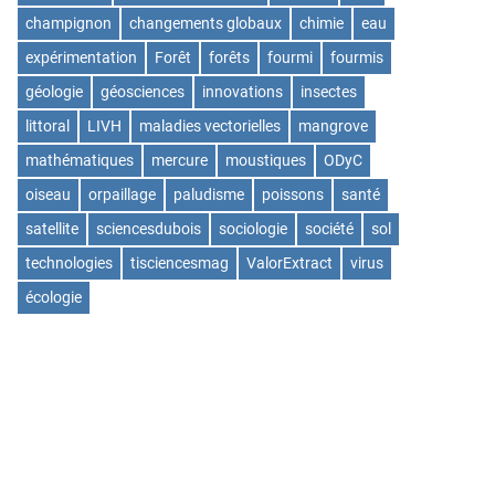
champignon
changements globaux
chimie
eau
expérimentation
Forêt
forêts
fourmi
fourmis
géologie
géosciences
innovations
insectes
littoral
LIVH
maladies vectorielles
mangrove
mathématiques
mercure
moustiques
ODyC
oiseau
orpaillage
paludisme
poissons
santé
satellite
sciencesdubois
sociologie
société
sol
technologies
tisciencesmag
ValorExtract
virus
écologie