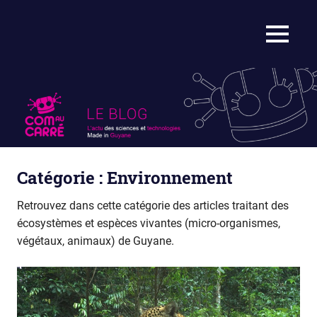
Skip
to
OUI
MENU
content
Com
:
on
au
fait
ça
carré
en
Guyane
et
on
Catégorie :
Environnement
vous
le
Retrouvez dans cette catégorie des articles traitant des
raconte
écosystèmes et espèces vivantes (micro-organismes,
!
végétaux, animaux) de Guyane.