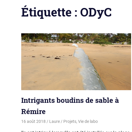
Étiquette :
ODyC
Intrigants boudins de sable à
Rémire
16 août 2018
Laure
Projets
,
Vie de labo