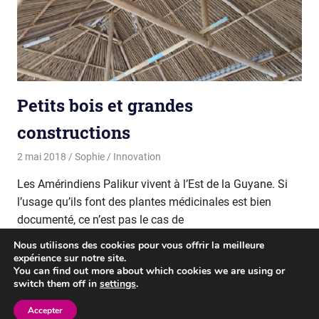
Petits bois et grandes
constructions
2 mai 2018
Sophie
Innovation
Les Amérindiens Palikur vivent à l’Est de la Guyane. Si
l’usage qu’ils font des plantes médicinales est bien
documenté, ce n’est pas le cas de
Nous utilisons des cookies pour vous offrir la meilleure
READ MORE
expérience sur notre site.
You can find out more about which cookies we are using or
switch them off in
settings
.
WordPress Theme: Gridbox by ThemeZee.
Accepter