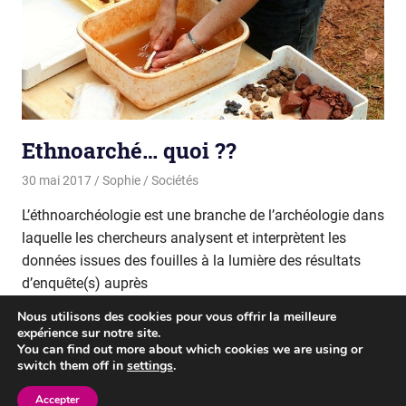
Ethnoarché… quoi ??
30 mai 2017
Sophie
Sociétés
L’éthnoarchéologie est une branche de l’archéologie dans
laquelle les chercheurs analysent et interprètent les
données issues des fouilles à la lumière des résultats
d’enquête(s) auprès
Nous utilisons des cookies pour vous offrir la meilleure
READ MORE
expérience sur notre site.
You can find out more about which cookies we are using or
switch them off in
settings
.
WordPress Theme: Gridbox by ThemeZee.
Accepter