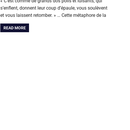
« C’est comme de grands dos polis et luisants, qui
s’enflent, donnent leur coup d’épaule, vous soulèvent
et vous laissent retomber. » … Cette métaphore de la
READ MORE