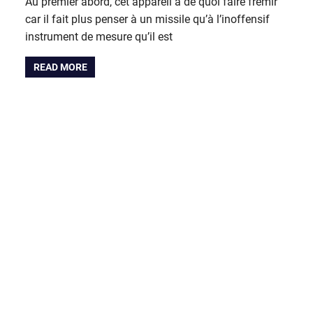
Au premier abord, cet appareil a de quoi faire frémir
car il fait plus penser à un missile qu’à l’inoffensif
instrument de mesure qu’il est
READ MORE