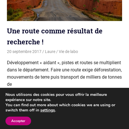
Une route comme résultat de
recherche !
20 septembre 2017
Laure
Vie de labo
Développement « aidant », pistes et routes se multiplient
dans le département. Faire une route exige déforestation,
mouvements de terre puis transport de milliers de tonnes
de
Nous utilisons des cookies pour vous offrir la meilleure
READ MORE
expérience sur notre site.
You can find out more about which cookies we are using or
switch them off in
settings
.
WordPress Theme: Gridbox by ThemeZee.
Accepter