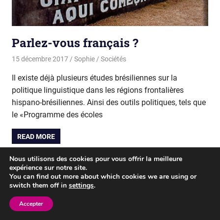
Parlez-vous français ?
15 décembre 2017
Sophie
Sociétés
Il existe déjà plusieurs études brésiliennes sur la
politique linguistique dans les régions frontalières
hispano-brésiliennes. Ainsi des outils politiques, tels que
le «Programme des écoles
READ MORE
Nous utilisons des cookies pour vous offrir la meilleure
expérience sur notre site.
WordPress Theme: Gridbox by ThemeZee.
You can find out more about which cookies we are using or
switch them off in
settings
.
Accepter